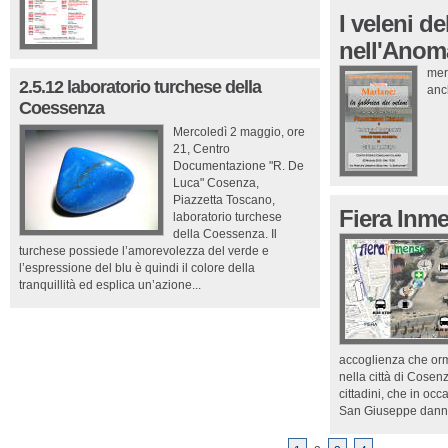
I veleni d
nell'Anoma
mer
2.5.12 laboratorio turchese della
anch
Coessenza
Mercoledì 2 maggio, ore
21, Centro
Documentazione "R. De
Luca" Cosenza,
Piazzetta Toscano,
Fiera Inm
laboratorio turchese
della Coessenza. Il
turchese possiede l’amorevolezza del verde e
l’espressione del blu è quindi il colore della
tranquillità ed esplica un’azione...
accoglienza che orm
nella città di Cosen
cittadini, che in occ
San Giuseppe danno