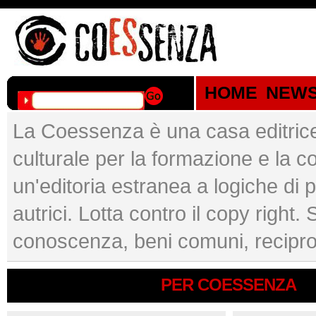
HOME
NEW
La Coessenza è una casa editrice
culturale per la formazione e l
un'editoria estranea a logiche di p
autrici. Lotta contro il copy right.
conoscenza, beni comuni, recipro
PER COESSENZA