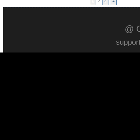
1
2
3
4
@ 
suppor