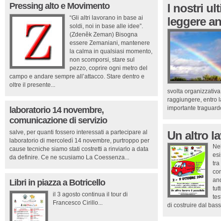
Pressing alto e Movimento
I nostri ult
“Gli altri lavorano in base ai
leggere a
soldi, noi in base alle idee”.
(Zdeněk Zeman) Bisogna
essere Zemaniani, mantenere
la calma in qualsiasi momento,
non scomporsi, stare sul
pezzo, coprire ogni metro del
campo e andare sempre all’attacco. Stare dentro e
oltre il presente...
svolta organizzativ
raggiungere, entro 
importante traguardo
laboratorio 14 novembre,
comunicazione di servizio
salve, per quanti fossero interessati a partecipare al
Un altro l
laboratorio di mercoledì 14 novembre, purtroppo per
Nel
cause tecniche siamo stati costretti a rinviarlo a data
esi
da definire. Ce ne scusiamo La Coessenza...
tra
con
and
Libri in piazza a Botricello
tut
il 3 agosto continua il tour di
tes
Francesco Cirillo...
di costruire dal bass