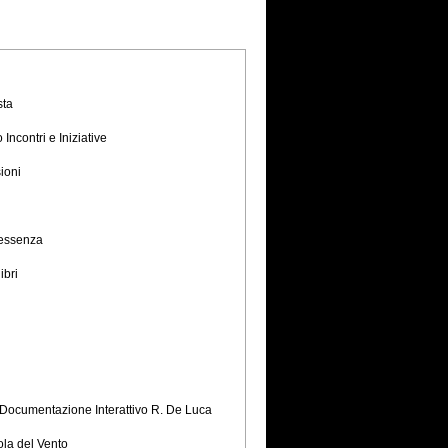
sta
 Incontri e Iniziative
ioni
i
essenza
libri
i
Documentazione Interattivo R. De Luca
la del Vento