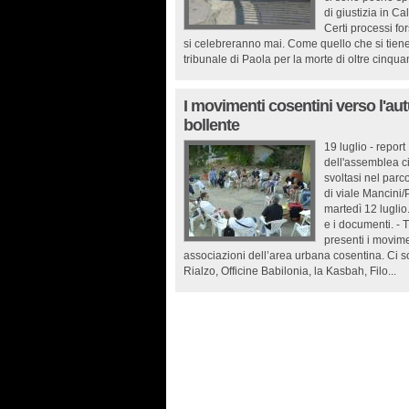
di giustizia in Ca
Certi processi fo
si celebreranno mai. Come quello che si tien
tribunale di Paola per la morte di oltre cinquan
I movimenti cosentini verso l'au
bollente
19 luglio - report
dell'assemblea ci
svoltasi nel parc
di viale Mancini/
martedì 12 luglio
e i documenti. - T
presenti i movime
associazioni dell’area urbana cosentina. Ci s
Rialzo, Officine Babilonia, la Kasbah, Filo...