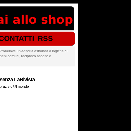
CONTATTI
RSS
Promuove un'editoria estranea a logiche di
a, beni comuni, reciproco ascolto e
senza LaRivista
 bruzie d@l mondo