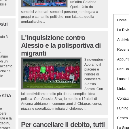
un’altra Calabria.
rsi e
Quella fatta da
semplici volontari, semplici persone, non legata a
gruppi e camarille politiche, non fatta da quella
Home
gentaglia che...
stri
La Rivi
L'inquisizione contro
ato 3
Archivio
a
Alessio e la polisportiva di
Recens
a
migranti
atino
Appunt
3 novembre -
on un
Abbiamo il
i accanto
Per Co
piacere e
cioline.
l’onore di
ole
I nostri 
conoscere
Alessio
Links
Abram. Con
lui condividiamo molto più di una semplice idea
 s'ha
Contatt
politica. Con Alessio, Silva, le sorelle e i fratelli di
Ancona abbiamo in comune anni di Chiapas, curva,
I Ching
re
piazza e soprattutto migliaia di chilometri...
dere
Centro 
ute e la
Per cancellare il debito, tutti
ttadini,
La Scuo
peranza