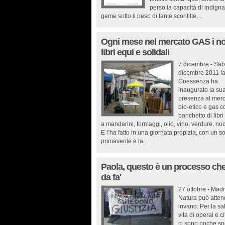
perso la capacità di indigna
geme sotto il peso di tante sconfitte....
Ogni mese nel mercato GAS i no
libri equi e solidali
7 dicembre - Sab
dicembre 2011 l
Coessenza ha
inaugurato la su
presenza al merc
bio-etico e gas c
banchetto di libr
a mandarini, formaggi, olio, vino, verdure, noc
E l’ha fatto in una giornata propizia, con un s
primaverile e la...
Paola, questo è un processo che
da fa'
27 ottobre - Mad
Natura può atten
invano. Per la sal
vita di operai e ci
ci sono poche s