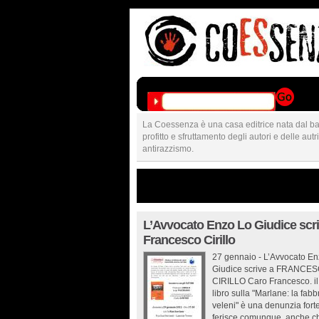
La Coessenza è una casa editrice nata dal ba
profitto e sfruttamento degli autori e delle aut
antirazzismo.
L’Avvocato Enzo Lo Giudice scri
Francesco Cirillo
27 gennaio - L’Avvocato E
Giudice scrive a FRANCE
CIRILLO Caro Francesco. il
libro sulla "Marlane: la fabb
veleni" è una denunzia fort
ferisce comunque, anche ch