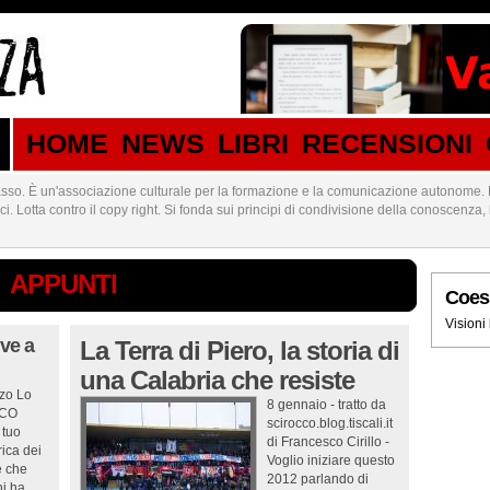
HOME
NEWS
LIBRI
RECENSIONI
sso. È un'associazione culturale per la formazione e la comunicazione autonome. 
rici. Lotta contro il copy right. Si fonda sui principi di condivisione della conoscenz
APPUNTI
Coes
Visioni
ve a
La Terra di Piero, la storia di
una Calabria che resiste
nzo Lo
8 gennaio - tratto da
SCO
scirocco.blog.tiscali.it
 tuo
di Francesco Cirillo -
rica dei
Voglio iniziare questo
e che
2012 parlando di
i ha