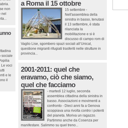
a Roma il 15 ottobre
labria.
rse non
15 settembre -
e nel
Nell'assemblea della
ta...
sinistra in basso, tenutasi
il 13 settembre, è stata
rilanciata la
tunno
mobilitazione e si è
discusso di campo rom di
Vaglio Lise, sgombero spazi sociali all’Unical,
questione migranti rifugiati trasferiti nelle strutture in
ttadina
provincia...
o sociale
Popilia
. Le voci
2001-2011: quel che
utti
nti e le
eravamo, ciò che siamo,
ono il
quel che facciamo
- martedì 12 luglio, seconda
assemblea cittadina della sinistra in
basso. Associazioni e movimenti a
confronto - Dieci anni fa a Genova
scoppiava una rivolta contro i potenti
del pianeta. Moriva un ragazzo.
Partimmo anche da Cosenza per
manifestare. Salimmo su quel treno...