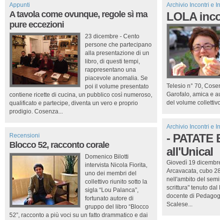
Appunti
Archivio Incontri e In
A tavola come ovunque, regole sì ma
LOLA inco
pure eccezioni
23 dicembre - Cento
persone che partecipano
alla presentazione di un
libro, di questi tempi,
rappresentano una
piacevole anomalia. Se
Telesio n° 70, Cose
poi il volume presentato
Garofalo, amica e a
contiene ricette di cucina, un pubblico così numeroso,
del volume collettivo
qualificato e partecipe, diventa un vero e proprio
prodigio. Cosenza...
Archivio Incontri e In
Recensioni
- PATATE 
Blocco 52, racconto corale
all'Unical
Domenico Bilotti
Giovedì 19 dicembre
intervista Nicola Fiorita,
Arcavacata, cubo 28b
uno dei membri del
nell'ambito del semi
collettivo riunito sotto la
scrittura" tenuto da
sigla “Lou Palanca”,
docente di Pedagogia
fortunato autore di
Scalese...
gruppo del libro “Blocco
52”, racconto a più voci su un fatto drammatico e dai