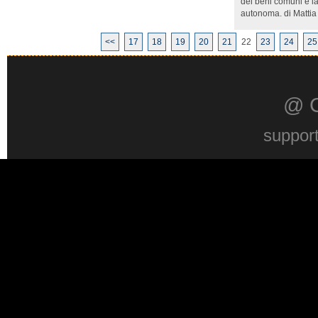
dei beni comuni e la
autonoma. di Mattia 
<<
17
18
19
20
21
22
23
24
25
@ 
suppor