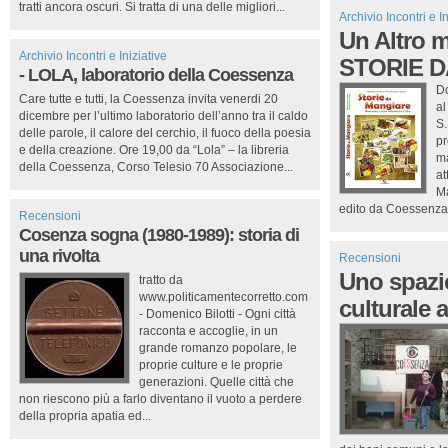
tratti ancora oscuri. Si tratta di una delle migliori...
Archivio Incontri e In
Un Altro m
Archivio Incontri e Iniziative
STORIE 
- LOLA, laboratorio della Coessenza
Do
Care tutte e tutti, la Coessenza invita venerdi 20
al
dicembre per l’ultimo laboratorio dell’anno tra il caldo
S.
delle parole, il calore del cerchio, il fuoco della poesia
pr
e della creazione. Ore 19,00 da “Lola” – la libreria
ma
della Coessenza, Corso Telesio 70 Associazione...
at
Ma
edito da Coessenza. 
Recensioni
Cosenza sogna (1980-1989): storia di
una rivolta
Recensioni
Uno spazi
tratto da
www.politicamentecorretto.com
culturale
- Domenico Bilotti - Ogni città
racconta e accoglie, in un
grande romanzo popolare, le
proprie culture e le proprie
generazioni. Quelle città che
non riescono più a farlo diventano il vuoto a perdere
della propria apatia ed...