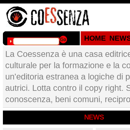
HOME
NEW
La Coessenza è una casa editrice
culturale per la formazione e l
un'editoria estranea a logiche di p
autrici. Lotta contro il copy right.
conoscenza, beni comuni, recipro
NEWS